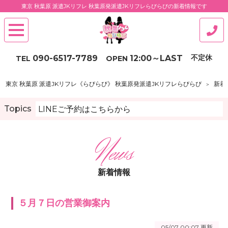
東京 秋葉原 派遣JKリフレ 秋葉原発派遣JKリフレらびらびの新着情報です
不定休
090-6517-7789
12:00
～
LAST
TEL
OPEN
東京 秋葉原 派遣JKリフレ《らびらび》 秋葉原発派遣JKリフレらびらび
新着
Topics
LINEご予約はこちらから
新着情報
５月７日の営業御案内
05/07 00:07
更新