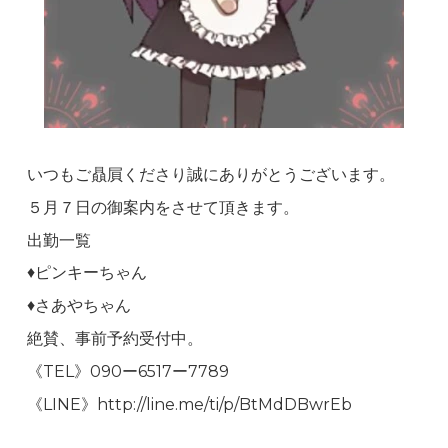
いつもご贔屓くださり誠にありがとうございます。
５月７日の御案内をさせて頂きます。
出勤一覧
♦️ピンキーちゃん
♦️さあやちゃん
絶賛、事前予約受付中。
《TEL》090ー6517ー7789
《LINE》http://line.me/ti/p/BtMdDBwrEb