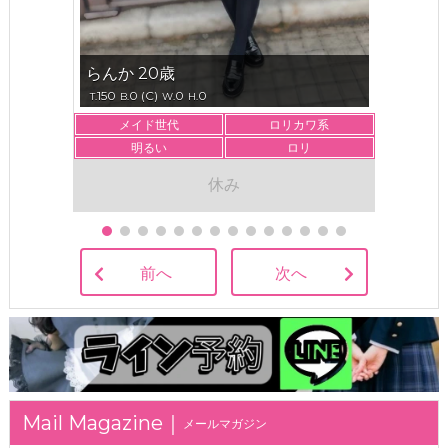
らんか 20歳
150
0 (C)
0
0
T.
B.
W.
H.
メイド世代
ロリカワ系
明るい
ロリ
休み
前へ
次へ
メールマガジン