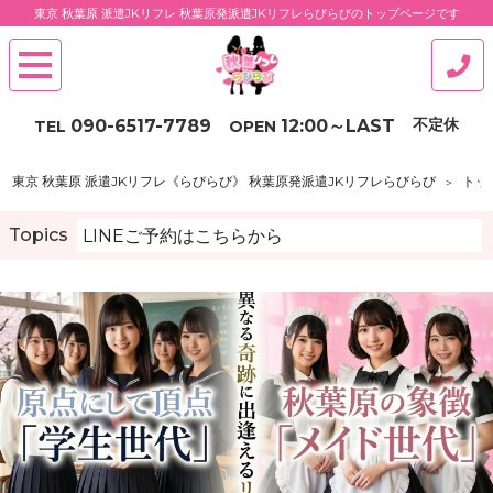
東京 秋葉原 派遣JKリフレ 秋葉原発派遣JKリフレらびらびのトップページです
不定休
090-6517-7789
12:00
～
LAST
TEL
OPEN
東京 秋葉原 派遣JKリフレ《らびらび》 秋葉原発派遣JKリフレらびらび
トッ
Topics
LINEご予約はこちらから