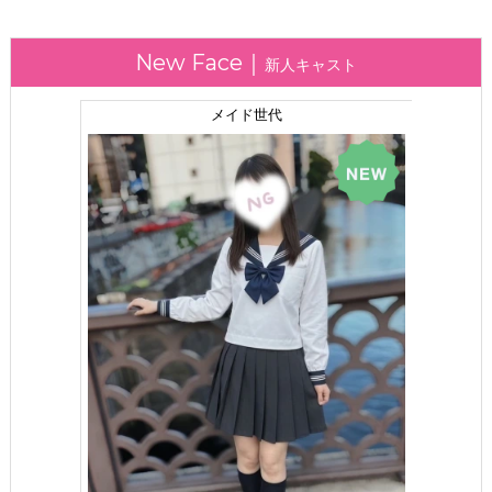
新人キャスト
あいす上
メイド世代
160
0 
T.
B.
学
S