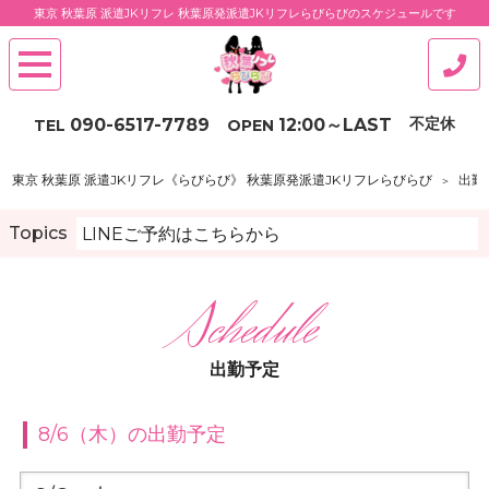
東京 秋葉原 派遣JKリフレ 秋葉原発派遣JKリフレらびらびのスケジュールです
不定休
090-6517-7789
12:00
～
LAST
TEL
OPEN
東京 秋葉原 派遣JKリフレ《らびらび》 秋葉原発派遣JKリフレらびらび
出勤
Topics
LINEご予約はこちらから
出勤予定
8/6（木）の出勤予定