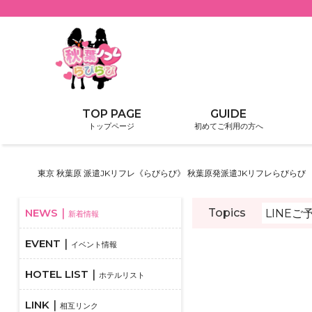
トップページ
初めてご利用の方へ
東京 秋葉原 派遣JKリフレ《らびらび》 秋葉原発派遣JKリフレらびらび
Topics
LINE
新着情報
イベント情報
ホテルリスト
相互リンク