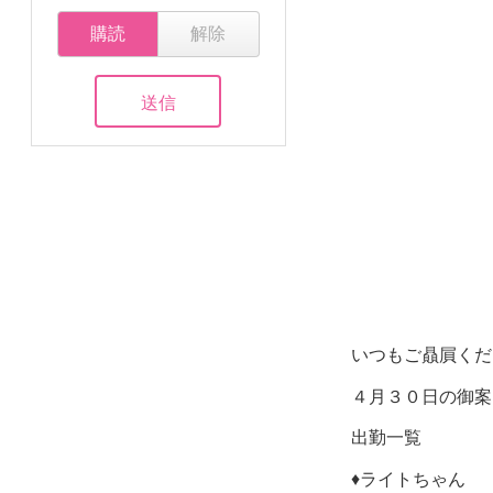
購読
解除
いつもご贔屓くだ
４月３０日の御案
出勤
♦️ライトち