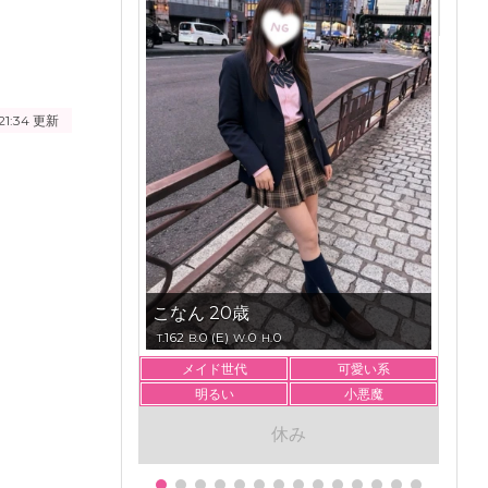
21:34
更新
こなん 20歳
162
0 (E)
0
0
T.
B.
W.
H.
メイド世代
可愛い系
明るい
小悪魔
休み