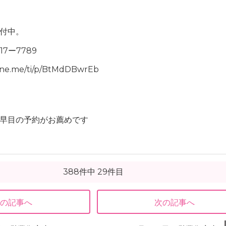
んちゃん
付中。
17ー7789
ine.me/ti/p/BtMdDBwrEb
早目の予約がお薦めです
388件中 29件目
前の記事へ
次の記事へ