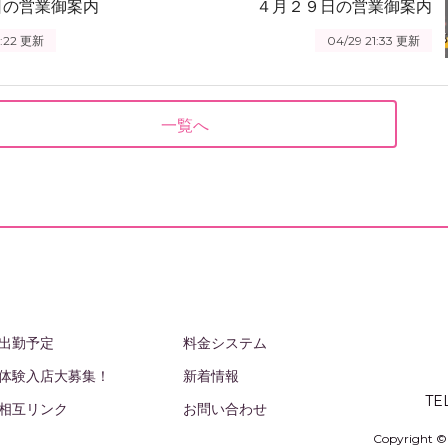
日の営業御案内
４月２９日の営業御案内
:22
更新
04/29 21:33
更新
一覧へ
出勤予定
料金システム
体験入店大募集！
新着情報
TE
相互リンク
お問い合わせ
Copyright 