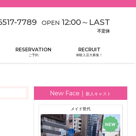
6517-7789
12:00
～
LAST
OPEN
不定休
ご予約
体験入店大募集！
新人キャスト
らん
メイド世代
150
T.