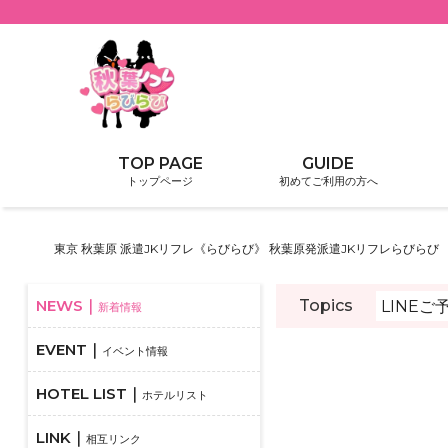
トップページ
初めてご利用の方へ
東京 秋葉原 派遣JKリフレ《らびらび》 秋葉原発派遣JKリフレらびらび
Topics
LINE
新着情報
イベント情報
ホテルリスト
相互リンク