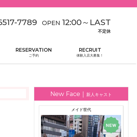
6517-7789
12:00
～
LAST
OPEN
不定休
ご予約
体験入店大募集！
新人キャスト
あむ
メイド世代
149
T.