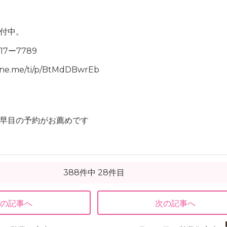
ちゃん
付中。
17ー7789
ine.me/ti/p/BtMdDBwrEb
早目の予約がお薦めです
388件中 28件目
前の記事へ
次の記事へ