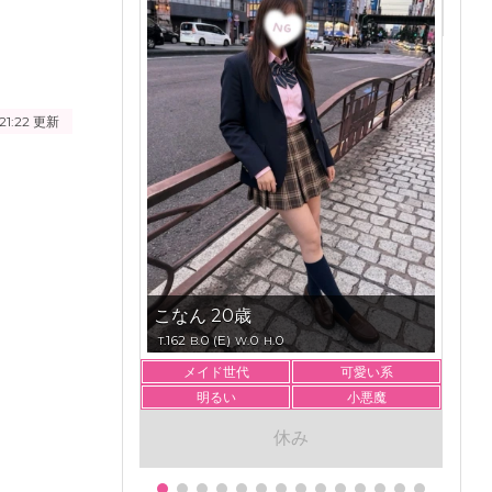
21:22
更新
こなん 20歳
162
0 (E)
0
0
T.
B.
W.
H.
メイド世代
可愛い系
明るい
小悪魔
休み